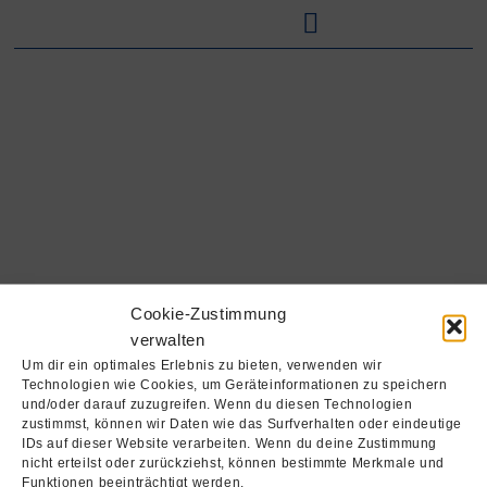
Zum
Inhalt
springen
Cookie-Zustimmung
verwalten
Um dir ein optimales Erlebnis zu bieten, verwenden wir
Technologien wie Cookies, um Geräteinformationen zu speichern
und/oder darauf zuzugreifen. Wenn du diesen Technologien
zustimmst, können wir Daten wie das Surfverhalten oder eindeutige
IDs auf dieser Website verarbeiten. Wenn du deine Zustimmung
Home
Beratung / Planung
Gebäudetechnik
nicht erteilst oder zurückziehst, können bestimmte Merkmale und
Gebäudehülle
Über uns
Kontakt
Funktionen beeinträchtigt werden.